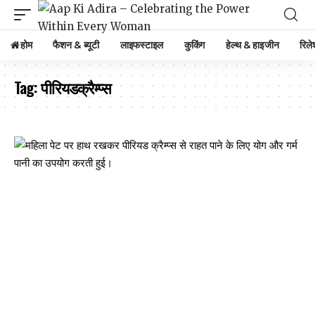
होम
फैशन & ब्यूटी
लाइफस्टाइल
कुकिंग
हेल्थ & हाइजीन
रिले
Tag:
पीरियडक्रैम्प्स