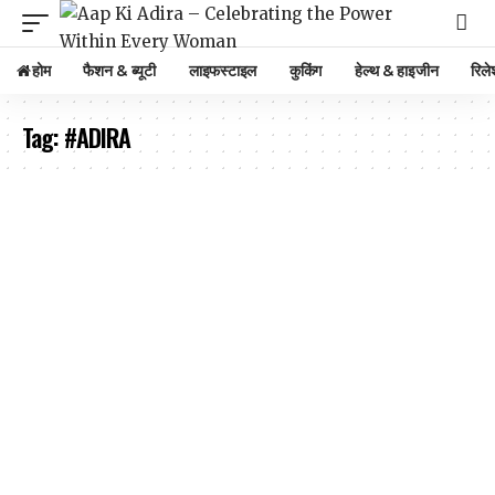
होम
फैशन & ब्यूटी
लाइफस्टाइल
कुकिंग
हेल्थ & हाइजीन
रिले
Tag:
#ADIRA