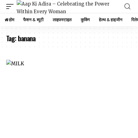
होम
फैशन & ब्यूटी
लाइफस्टाइल
कुकिंग
हेल्थ & हाइजीन
रिले
Tag:
banana