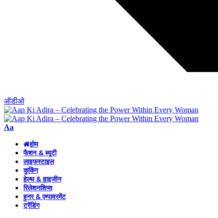
ऑडीओ
Font
Aa
Resizer
होम
फैशन & ब्यूटी
लाइफस्टाइल
कुकिंग
हेल्थ & हाइजीन
रिलेशनशिप्स
हुनर & एम्पावरमेंट
ट्रेंडिंग