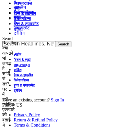
&
लाइफस्टाइल
हाइजीन
कुकिंग
रिलेशनशिप्स
हेल्थ & हाइजीन
हुनर
रिलेशनशिप्स
&
हुनर & एम्पावरमेंट
एम्पावरमेंट
ट्रेंडिंग
ट्रेंडिंग
Search
Reading:
क्या
आपको
होम
भी
फैशन & ब्यूटी
लगता
लाइफस्टाइल
है
कुकिंग
सांपों
हेल्थ & हाइजीन
से
रिलेशनशिप्स
डर?
हुनर & एम्पावरमेंट
घर
ट्रेंडिंग
में
रखें
Have an existing account?
Sign In
ज्योतिष
Follow US
एक्सपर्ट
की
Privacy Policy
बताई
Return & Refund Policy
ये
Terms & Conditions