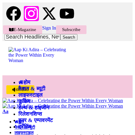
Sign In
E-Magazine
Subscribe
होम
फैशन & ब्यूटी
ऑडीओ
लाइफस्टाइल
कुकिंग
हेल्थ & हाइजीन
Aa
रिलेशनशिप्स
हुनर & एम्पावरमेंट
होम
ट्रेंडिंग
फैशन & ब्यूटी
लाइफस्टाइल