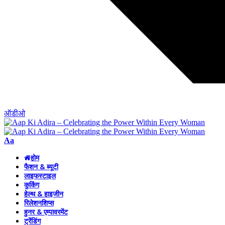
ऑडीओ
Font
Aa
Resizer
होम
फैशन & ब्यूटी
लाइफस्टाइल
कुकिंग
हेल्थ & हाइजीन
रिलेशनशिप्स
हुनर & एम्पावरमेंट
ट्रेंडिंग