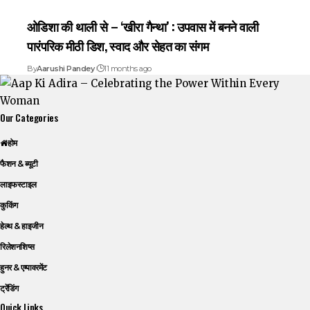
ओडिशा की थाली से – ‘खीरा गैन्था’ : उपवास में बनने वाली
पारंपरिक मीठी डिश, स्वाद और सेहत का संगम
By
Aarushi Pandey
11 months ago
Our Categories
होम
फैशन & ब्यूटी
लाइफस्टाइल
कुकिंग
हेल्थ & हाइजीन
रिलेशनशिप्स
हुनर & एम्पावरमेंट
ट्रेंडिंग
Quick Links