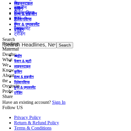
&
लाइफस्टाइल
हाइजीन
कुकिंग
रिलेशनशिप्स
हेल्थ & हाइजीन
हुनर
रिलेशनशिप्स
&
हुनर & एम्पावरमेंट
एम्पावरमेंट
ट्रेंडिंग
ट्रेंडिंग
Search
Reading:
Maternal
Deaths:
होम
What
फैशन & ब्यूटी
We
लाइफस्टाइल
Know
कुकिंग
About
हेल्थ & हाइजीन
the
रिलेशनशिप्स
Oxytocin
हुनर & एम्पावरमेंट
Probe
ट्रेंडिंग
Share
Have an existing account?
Sign In
Follow US
Privacy Policy
Return & Refund Policy
Terms & Conditions