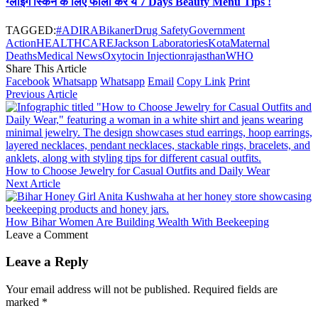
ग्लोइंग स्किन के लिए फॉलो करें ये 7 Days Beauty Menu Tips !
TAGGED:
#ADIRA
Bikaner
Drug Safety
Government
Action
HEALTHCARE
Jackson Laboratories
Kota
Maternal
Deaths
Medical News
Oxytocin Injection
rajasthan
WHO
Share This Article
Facebook
Whatsapp
Whatsapp
Email
Copy Link
Print
Previous Article
How to Choose Jewelry for Casual Outfits and Daily Wear
Next Article
How Bihar Women Are Building Wealth With Beekeeping
Leave a Comment
Leave a Reply
Your email address will not be published.
Required fields are
marked
*