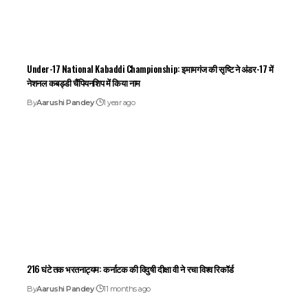
Under-17 National Kabaddi Championship: इमामगंज की सृष्टि ने अंडर-17 में
नेशनल कबड्डी चैंपियनशिप में किया नाम
By
Aarushi Pandey
1 year ago
216 घंटे तक भरतनाट्यम: कर्नाटक की विदुषी दीक्षा वी ने रचा विश्व रिकॉर्ड
By
Aarushi Pandey
11 months ago