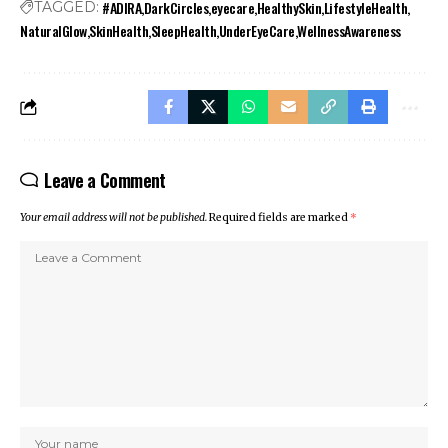
#ADIRA
DarkCircles
eyecare
HealthySkin
LifestyleHealth
TAGGED:
NaturalGlow
SkinHealth
SleepHealth
UnderEyeCare
WellnessAwareness
Leave a Comment
Your email address will not be published.
Required fields are marked
*