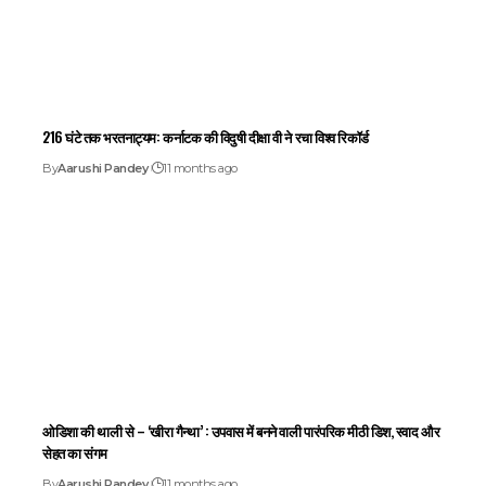
216 घंटे तक भरतनाट्यम: कर्नाटक की विदुषी दीक्षा वी ने रचा विश्व रिकॉर्ड
By
Aarushi Pandey
11 months ago
ओडिशा की थाली से – ‘खीरा गैन्था’ : उपवास में बनने वाली पारंपरिक मीठी डिश, स्वाद और
सेहत का संगम
By
Aarushi Pandey
11 months ago