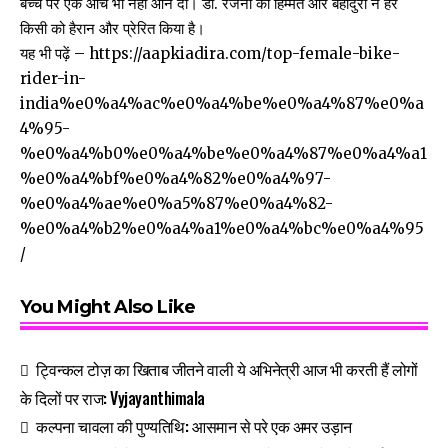
बच्चें पर एक आँच भी नहीं आने दी। डॉ. रंजना की हिम्मत और बहादुरी ने हर
किसी को हैरान और प्रेरित किया है।
यह भी पढ़ें –
https://aapkiadira.com/top-female-bike-
rider-in-
india%e0%a4%ac%e0%a4%be%e0%a4%87%e0%a
4%95-
%e0%a4%b0%e0%a4%be%e0%a4%87%e0%a4%a1
%e0%a4%bf%e0%a4%82%e0%a4%97-
%e0%a4%ae%e0%a5%87%e0%a4%82-
%e0%a4%b2%e0%a4%a1%e0%a4%bc%e0%a4%95
/
You Might Also Like
ट्विन्कल टोज़ का खिताब जीतने वाली ये अभिनेत्री आज भी करती हैं लोगों
के दिलों पर राज: Vyjayanthimala
कल्पना चावला की पुण्यतिथि: आसमान से परे एक अमर उड़ान