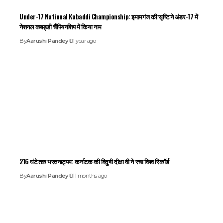
Under-17 National Kabaddi Championship: इमामगंज की सृष्टि ने अंडर-17 में
नेशनल कबड्डी चैंपियनशिप में किया नाम
By
Aarushi Pandey
1 year ago
216 घंटे तक भरतनाट्यम: कर्नाटक की विदुषी दीक्षा वी ने रचा विश्व रिकॉर्ड
By
Aarushi Pandey
11 months ago