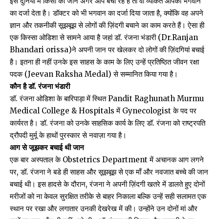
इस दुनिया में किसी की जान अगर आप बचा रहे है तो वो व्यकित आपको भगवान
का दर्जा देता है। डॉक्टर को भी भगवान का दर्जा दिया जाता है, क्योंकि वह अपने
ज्ञान और तकनीकी सूझबूझ से लोगों की ज़िंदगी बचाने का काम करते हैं। ऐसा ही
एक किस्सा ओडिशा से सामने आया है जहां डॉ. रंजना भंडारी (Dr.Ranjan
Bhandari orissa)ने अपनी जान पर खेलकर दो लोगों की ज़िंदगियां बचाई
है। इतना ही नहीं उनके इस साहस के काम के लिए उन्हें प्रतिष्ठित जीवन रक्षा
पदक (Jeevan Raksha Medal) से सम्मानित किया गया है।
कौन है डॉ. रंजना भंडारी
डॉ. रंजना ओडिशा के बारिपाड़ा में स्थित Pandit Raghunath Murmu
Medical College & Hospitals में Gynecologist के पद पर
कार्यरत है। डॉ. रंजना को उनके साहसिक कार्य के लिए डॉ. रंजना को राष्ट्रपति
द्रौपदी मुर्मू के हाथों पुरस्कार से नवाज़ा गया है।
आग से जूझकर बचाई थी जान
एक बार अस्पताल के Obstetrics Department में अचानक आग लगने
पर, डॉ. रंजना ने बडे ही साहस और सूझबूझ से एक माँ और नवजात बच्चे की जान
बचाई थी। इस हादसे के दौरान, रंजना ने अपनी ज़िंदगी खतरे में डालते हुए दोनों
मरीजों को ना केवल सुरक्षित तरीके से बाहर निकाला बल्कि उन्हें सही सलामत एक
स्थान पर रखा और लगातार उनकी देखरेख में की। उन्होंने उन दोनों मां और