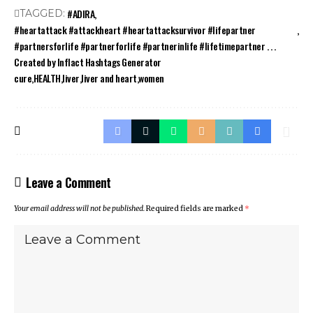
#ADIRA
TAGGED:
#heartattack #attackheart #heartattacksurvivor #lifepartner
#partnersforlife #partnerforlife #partnerinlife #lifetimepartner . . .
Created by Inflact Hashtags Generator
cure
HEALTH
liver
liver and heart
women
Leave a Comment
Your email address will not be published.
Required fields are marked
*