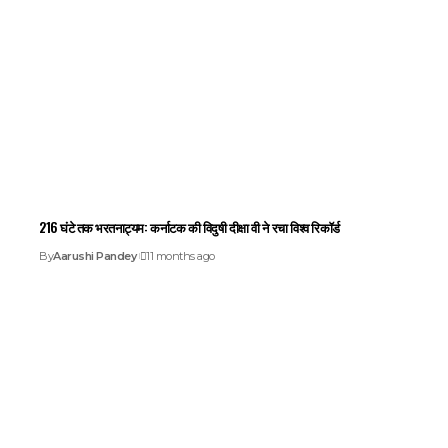
216 घंटे तक भरतनाट्यम: कर्नाटक की विदुषी दीक्षा वी ने रचा विश्व रिकॉर्ड
By
Aarushi Pandey
11 months ago