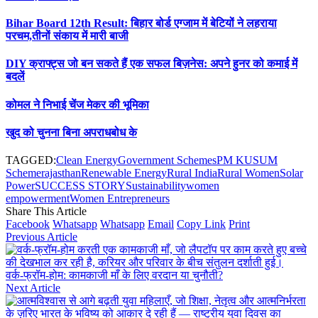
Bihar Board 12th Result: बिहार बोर्ड एग्जाम में बेटियों ने लहराया
परचम,तीनों संकाय में मारी बाजी
DIY क्राफ्ट्स जो बन सकते हैं एक सफल बिज़नेस: अपने हुनर को कमाई में
बदलें
कोमल ने निभाई चेंज मेकर की भूमिका
खुद को चुनना बिना अपराधबोध के
TAGGED:
Clean Energy
Government Schemes
PM KUSUM
Scheme
rajasthan
Renewable Energy
Rural India
Rural Women
Solar
Power
SUCCESS STORY
Sustainability
women
empowerment
Women Entrepreneurs
Share This Article
Facebook
Whatsapp
Whatsapp
Email
Copy Link
Print
Previous Article
वर्क-फ्रॉम-होम: कामकाजी माँ के लिए वरदान या चुनौती?
Next Article