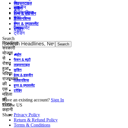
&
लाइफस्टाइल
हाइजीन
कुकिंग
रिलेशनशिप्स
हेल्थ & हाइजीन
हुनर
रिलेशनशिप्स
&
हुनर & एम्पावरमेंट
एम्पावरमेंट
ट्रेंडिंग
ट्रेंडिंग
Search
Reading:
सरकारी
योजना
होम
से
फैशन & ब्यूटी
रोशन
लाइफस्टाइल
हुआ
कुकिंग
भविष्य:
हेल्थ & हाइजीन
राजस्थान
रिलेशनशिप्स
की
हुनर & एम्पावरमेंट
एक
ट्रेंडिंग
महिला
की
Have an existing account?
Sign In
प्रेरक
Follow US
कहानी
Share
Privacy Policy
Return & Refund Policy
Terms & Conditions