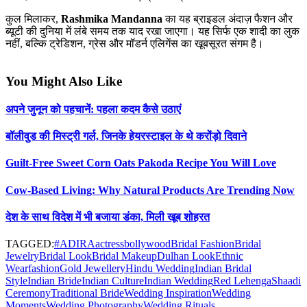
कुल मिलाकर,
Rashmika Mandanna
का यह ब्राइडल अंदाज़ फैशन और
ब्यूटी की दुनिया में लंबे समय तक याद रखा जाएगा। यह सिर्फ एक शादी का लुक
नहीं, बल्कि ट्रेडिशन, ग्रेस और मॉडर्न एलिगेंस का खूबसूरत संगम है।
You Might Also Like
अपने जुनून को पहचानें: पहला कदम कैसे उठाएं
बॉलीवुड की मिस्ट्री गर्ल, जिनके हेयरस्टाइल के थे करोंड़ो दिवाने
Guilt-Free Sweet Corn Oats Pakoda Recipe You Will Love
Cow-Based Living: Why Natural Products Are Trending Now
देश के साथ विदेश में भी बजाया डंका, मिली खूब शोहरत
TAGGED:
#ADIRA
actress
bollywood
Bridal Fashion
Bridal
Jewelry
Bridal Look
Bridal Makeup
Dulhan Look
Ethnic
Wear
fashion
Gold Jewellery
Hindu Wedding
Indian Bridal
Style
Indian Bride
Indian Culture
Indian Wedding
Red Lehenga
Shaadi
Ceremony
Traditional Bride
Wedding Inspiration
Wedding
Moments
Wedding Photography
Wedding Rituals