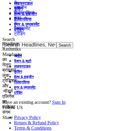
&
लाइफस्टाइल
हाइजीन
कुकिंग
रिलेशनशिप्स
हेल्थ & हाइजीन
हुनर
रिलेशनशिप्स
&
हुनर & एम्पावरमेंट
एम्पावरमेंट
ट्रेंडिंग
ट्रेंडिंग
Search
Reading:
Rashmika
Mandanna
होम
का
फैशन & ब्यूटी
तेलुगु
लाइफस्टाइल
ब्राइडल
कुकिंग
लुक:
हेल्थ & हाइजीन
ट्रेडिशन
रिलेशनशिप्स
और
हुनर & एम्पावरमेंट
मॉडर्न
ट्रेंडिंग
एलिगेंस
का
Have an existing account?
Sign In
परफेक्ट
Follow US
संगम
Share
Privacy Policy
Return & Refund Policy
Terms & Conditions