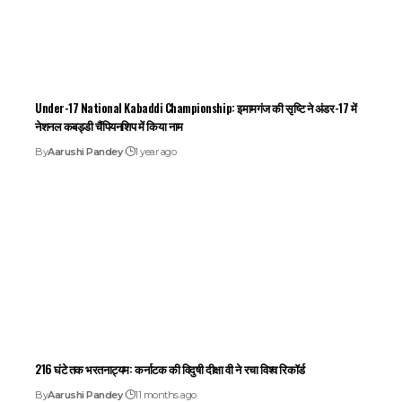
Under-17 National Kabaddi Championship: इमामगंज की सृष्टि ने अंडर-17 में
नेशनल कबड्डी चैंपियनशिप में किया नाम
By
Aarushi Pandey
1 year ago
216 घंटे तक भरतनाट्यम: कर्नाटक की विदुषी दीक्षा वी ने रचा विश्व रिकॉर्ड
By
Aarushi Pandey
11 months ago