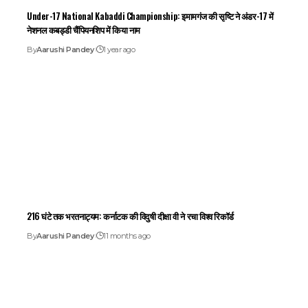
Under-17 National Kabaddi Championship: इमामगंज की सृष्टि ने अंडर-17 में
नेशनल कबड्डी चैंपियनशिप में किया नाम
By
Aarushi Pandey
1 year ago
216 घंटे तक भरतनाट्यम: कर्नाटक की विदुषी दीक्षा वी ने रचा विश्व रिकॉर्ड
By
Aarushi Pandey
11 months ago