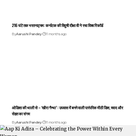
216 घंटे तक भरतनाट्यम: कर्नाटक की विदुषी दीक्षा वी ने रचा विश्व रिकॉर्ड
By
Aarushi Pandey
11 months ago
ओडिशा की थाली से – ‘खीरा गैन्था’ : उपवास में बनने वाली पारंपरिक मीठी डिश, स्वाद और
सेहत का संगम
By
Aarushi Pandey
11 months ago