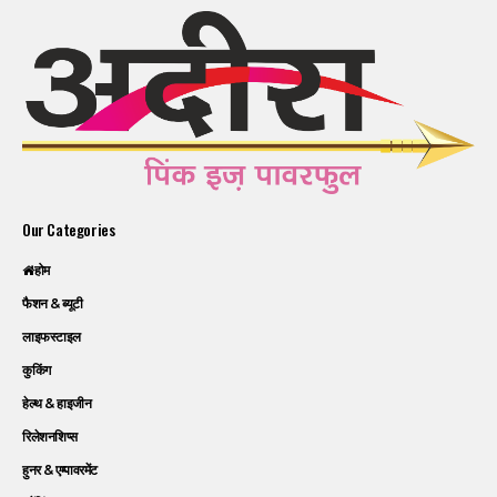
Our Categories
होम
फैशन & ब्यूटी
लाइफस्टाइल
कुकिंग
हेल्थ & हाइजीन
रिलेशनशिप्स
हुनर & एम्पावरमेंट