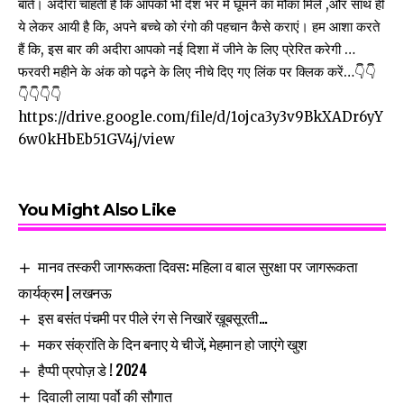
बातें। अदीरा चाहती है कि आपको भी देश भर में घूमने का मौका मिले ,और साथ ही
ये लेकर आयी है कि, अपने बच्चे को रंगो की पहचान कैसे कराएं। हम आशा करते
हैं कि, इस बार की अदीरा आपको नई दिशा में जीने के लिए प्रेरित करेगी …
फरवरी महीने के अंक को पढ़ने के लिए नीचे दिए गए लिंक पर क्लिक करें…👇👇
👇👇👇👇
https://drive.google.com/file/d/1ojca3y3v9BkXADr6yY
6w0kHbEb51GV4j/view
You Might Also Like
मानव तस्करी जागरूकता दिवस: महिला व बाल सुरक्षा पर जागरूकता
कार्यक्रम | लखनऊ
इस बसंत पंचमी पर पीले रंग से निखारें ख़ूबसूरती…
मकर संक्रांति के दिन बनाए ये चीजें, मेहमान हो जाएंगे खुश
हैप्पी प्रपोज़ डे ! 2024
दिवाली लाया पर्वो की सौगात