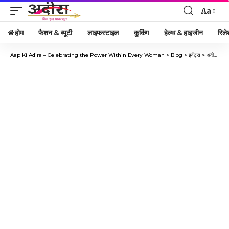
Aa
होम
फैशन & ब्यूटी
लाइफस्टाइल
कुकिंग
हेल्थ & हाइजीन
रिले
Aap Ki Adira – Celebrating the Power Within Every Woman
>
Blog
>
इवेंट्स
>
अदीरा, हाजिर है, फरवरी महीने के नए अंक के साथ…