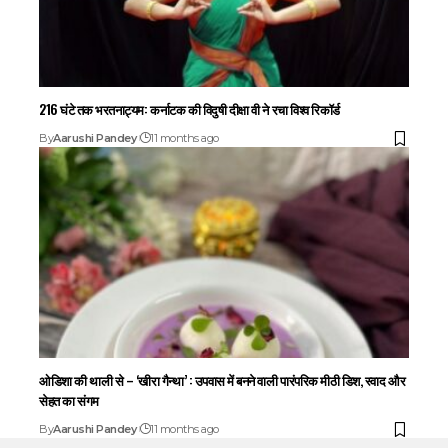
216 घंटे तक भरतनाट्यम: कर्नाटक की विदुषी दीक्षा वी ने रचा विश्व रिकॉर्ड
By
Aarushi Pandey
11 months ago
ओडिशा की थाली से – ‘खीरा गैन्था’ : उपवास में बनने वाली पारंपरिक मीठी डिश, स्वाद और
सेहत का संगम
By
Aarushi Pandey
11 months ago