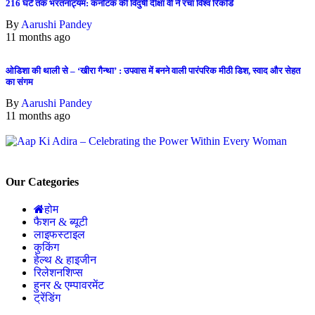
216 घंटे तक भरतनाट्यम: कर्नाटक की विदुषी दीक्षा वी ने रचा विश्व रिकॉर्ड
By
Aarushi Pandey
11 months ago
ओडिशा की थाली से – ‘खीरा गैन्था’ : उपवास में बनने वाली पारंपरिक मीठी डिश, स्वाद और सेहत
का संगम
By
Aarushi Pandey
11 months ago
Our Categories
होम
फैशन & ब्यूटी
लाइफस्टाइल
कुकिंग
हेल्थ & हाइजीन
रिलेशनशिप्स
हुनर & एम्पावरमेंट
ट्रेंडिंग