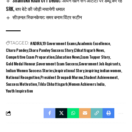
Shahrukh Khan OTT Debut: आर्यन खान संग ओटीटी पर डेब्यू कर रहे
SRK, बाप बेटे की जोड़ी मचायेगी धमाल
सीज़नल स्किनकेयर: समर बनाम विंटर रूटीन
#ADIRA
19 Government Exams
Academic Excellence
TAGGED:
Charu Pandey
Charu Pandey Success Story
Chhattisgarh News
Competitive Exam Preparation
Education News
Exam Topper Story
Gold Medal Honour
Government Exam Success
Government Job Aspirants
Indian Women Success Stories
Inspirational Story
inspiring indian women
National Recognition
President Droupadi Murmu
Student Achievement
Success Motivation
Tilda Chhattisgarh
Women Achievers India
Youth Inspiration