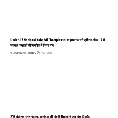
Under-17 National Kabaddi Championship: इमामगंज की सृष्टि ने अंडर-17 में
नेशनल कबड्डी चैंपियनशिप में किया नाम
By
Aarushi Pandey
1 year ago
216 घंटे तक भरतनाट्यम: कर्नाटक की विदुषी दीक्षा वी ने रचा विश्व रिकॉर्ड