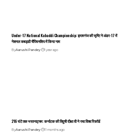
Under-17 National Kabaddi Championship: इमामगंज की सृष्टि ने अंडर-17 में
नेशनल कबड्डी चैंपियनशिप में किया नाम
By
Aarushi Pandey
1 year ago
216 घंटे तक भरतनाट्यम: कर्नाटक की विदुषी दीक्षा वी ने रचा विश्व रिकॉर्ड
By
Aarushi Pandey
11 months ago