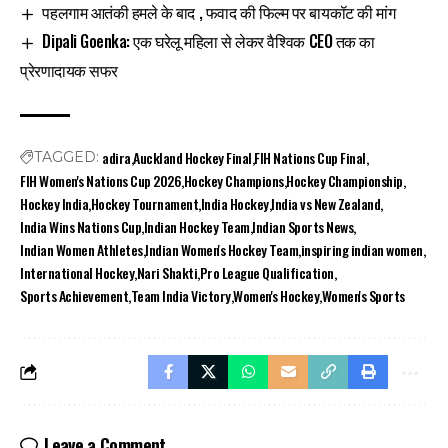
पहलगाम आतंकी हमले के बाद , फवाद की फिल्म पर बायकॉट की मांग
Dipali Goenka: एक घरेलू महिला से लेकर वैश्विक CEO तक का
प्रेरणादायक सफर
adira
Auckland Hockey Final
FIH Nations Cup Final
TAGGED:
FIH Women's Nations Cup 2026
Hockey Champions
Hockey Championship
Hockey India
Hockey Tournament
India Hockey
India vs New Zealand
India Wins Nations Cup
Indian Hockey Team
Indian Sports News
Indian Women Athletes
Indian Women's Hockey Team
inspiring indian women
International Hockey
Nari Shakti
Pro League Qualification
Sports Achievement
Team India Victory
Women's Hockey
Women's Sports
Leave a Comment