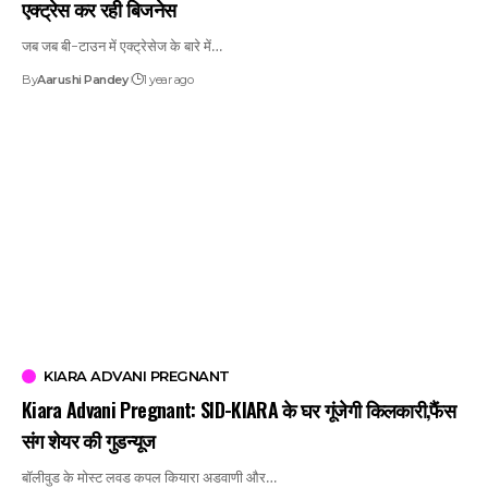
एक्ट्रेस कर रही बिजनेस
जब जब बी-टाउन में एक्ट्रेसेज के बारे में…
By
Aarushi Pandey
1 year ago
KIARA ADVANI PREGNANT
Kiara Advani Pregnant: SID-KIARA के घर गूंजेगी किलकारी,फैंस
संग शेयर की गुडन्यूज
बॉलीवुड के मोस्ट लवड कपल कियारा अडवाणी और…