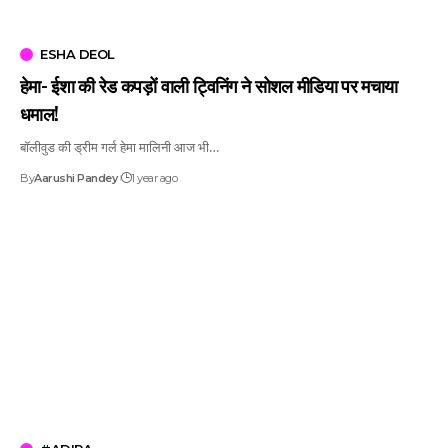
ESHA DEOL
हेमा- ईशा की रेड कपड़ों वाली ट्विनिंग ने सोशल मीडिया पर मचाया
धमाल!
बॉलीवुड की ड्रीम गर्ल हेमा मालिनी आज भी…
By
Aarushi Pandey
1 year ago