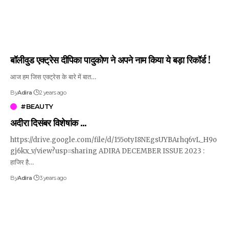
बॉलीवुड एक्ट्रेस दीपिका पादुकोण ने अपने नाम किया ये बड़ा रिकॉर्ड !
आज हम जिस एक्ट्रेस के बारे में बात…
By
Adira
2 years ago
#BEAUTY
अदीरा दिसंबर विशेषांक …
https://drive.google.com/file/d/155otyI8NEgsUYBArhq6vL_H9o
gj6kx_v/view?usp=sharing ADIRA DECEMBER ISSUE 2023 :
हाजिर है…
By
Adira
3 years ago