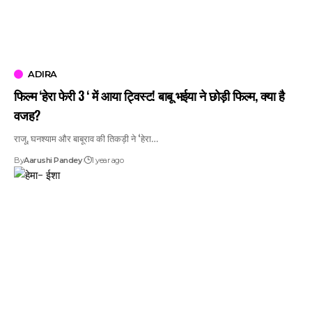
ADIRA
फिल्म ‘हेरा फेरी 3 ‘ में आया ट्विस्ट! बाबू भईया ने छोड़ी फिल्म, क्या है
वजह?
राजू, घनश्याम और बाबूराव की तिकड़ी ने ‘हेरा…
By
Aarushi Pandey
1 year ago