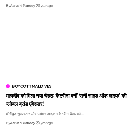
By
Aarushi Pandey
1 year ago
BOYCOTTMALDIVES
मालदीव को मिला नया चेहरा: कैटरीना बनीं ‘सनी साइड ऑफ लाइफ’ की
ग्लोबल ब्रांड एंबेसडर!
बॉलीवुड सुपरस्टार और ग्लोबल आइकन कैटरीना कैफ को…
By
Aarushi Pandey
1 year ago